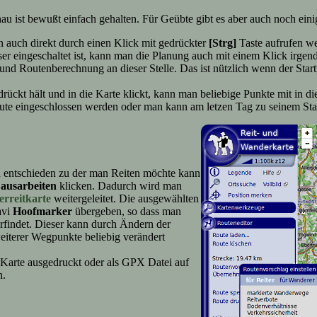
 ist bewußt einfach gehalten. Für Geübte gibt es aber auch noch eini
 auch direkt durch einen Klick mit gedrückter
[Strg]
Taste aufrufen w
r eingeschaltet ist, kann man die Planung auch mit einem Klick irgend
und Routenberechnung an dieser Stelle. Das ist nützlich wenn der Startp
drückt hält und in die Karte klickt, kann man beliebige Punkte mit i
Route eingeschlossen werden oder man kann am letzen Tag zu seinem St
on entschieden zu der man Reiten möchte kann
 ausarbeiten
klicken. Dadurch wird man
rreitkarte
weitergeleitet. Die ausgewählten
avi
Hoofmarker
übergeben, so dass man
rfindet. Dieser kann durch Ändern der
iterer Wegpunkte beliebig verändert
 Karte ausgedruckt oder als GPX Datei auf
n.