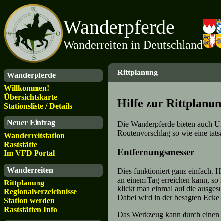
Wanderpferde
Wanderreiten in Deutschland
Rittplanung
Wanderpferde
Willkommen!
Übersichtskarte
Hilfe zur Rittplanu
Stationsliste / Details
Neuer Eintrag
Die Wanderpferde bieten auch Un
Routenvorschlag so wie eine tats
Wanderreitstation
Raststätte
Entfernungsmesser
Im VFD Portal
Wanderreiten
Dies funktioniert ganz einfach. 
an einem Tag erreichen kann, so 
Rittplanung
klickt man einmal auf die ausges
Regionalverzeichnisse
Dabei wird in der besagten Ecke 
Station werden
Raststätten Info
Das Werkzeug kann durch einen K